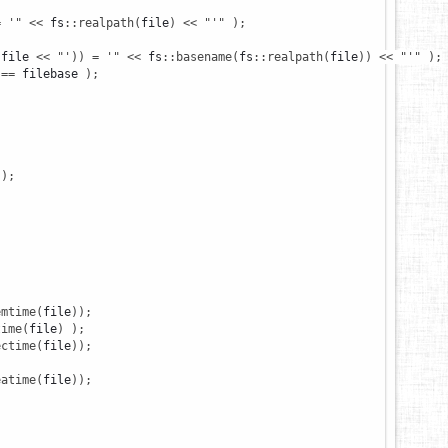
= '"
<<
 fs
::
realpath
(
file
)
<<
"'"
)
;
 file 
<<
"')) = '"
<<
 fs
::
basename
(
fs
::
realpath
(
file
)
)
<<
"'"
)
;
==
 filebase 
)
;
;
)
;
emtime
(
file
)
)
;
time
(
file
)
)
;
ectime
(
file
)
)
;
eatime
(
file
)
)
;