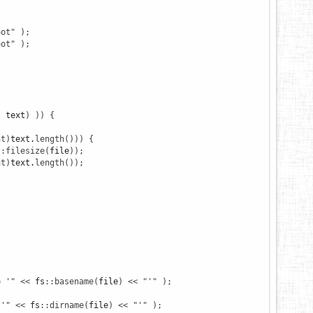
oot"
)
;
oot"
)
;
, text
)
)
)
{
nt
)
text.
length
(
)
)
)
{
::
filesize
(
file
)
)
;
nt
)
text.
length
(
)
)
;
= '"
<<
 fs
::
basename
(
file
)
<<
"'"
)
;
;
 '"
<<
 fs
::
dirname
(
file
)
<<
"'"
)
;