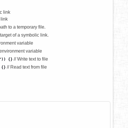
c link
 link
ath to a temporary file.
target of a symbolic link.
ironment variable
 environment variable
// Write text to file
")) {}
// Read text from file
 {}