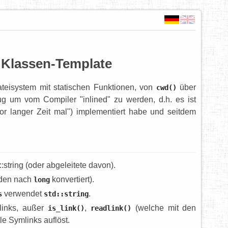
 Klassen-Template
ateisystem mit statischen Funktionen, von
über
cwd()
ug um vom Compiler "inlined" zu werden, d.h. es ist
vor langer Zeit mal") implementiert habe und seitdem
:string (oder abgeleitete davon).
den nach
konvertiert).
long
verwendet
.
s
std::string
mlinks, außer
,
(welche mit den
is_link()
readlink()
lle Symlinks auflöst.