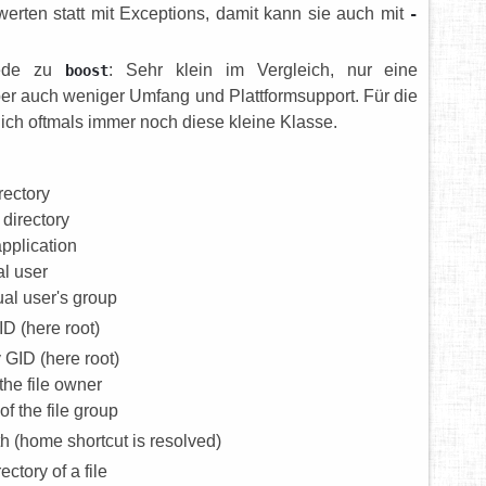
erten statt mit Exceptions, damit kann sie auch mit
-
iede zu
: Sehr klein im Vergleich, nur eine
boost
ber auch weniger Umfang und Plattformsupport. Für die
ich oftmals immer noch diese kleine Klasse.
rectory
 directory
application
al user
ual user's group
D (here root)
 GID (here root)
the file owner
f the file group
th (home shortcut is resolved)
ectory of a file