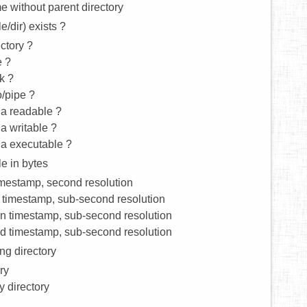
me without parent directory
le/dir) exists ?
ectory ?
e ?
nk ?
fo/pipe ?
s a readable ?
 a writable ?
s a executable ?
ile in bytes
imestamp, second resolution
 timestamp, sub-second resolution
on timestamp, sub-second resolution
ed timestamp, sub-second resolution
ng directory
ry
 directory