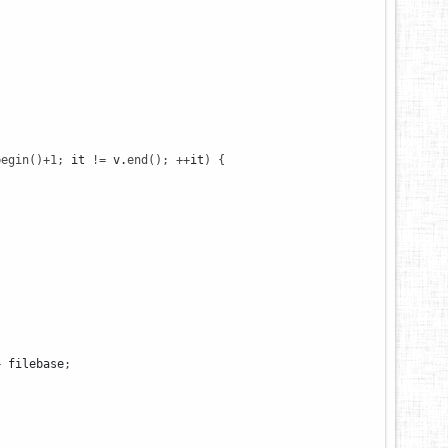
begin
(
)
+
1
;
 it 
!
=
 v.
end
(
)
;
++
it
)
{
+
 filebase
;