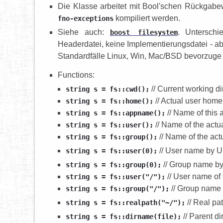
Die Klasse arbeitet mit Bool'schen Rückgabew
kompiliert werden.
fno-exceptions
Siehe auch:
. Untersch
boost filesystem
Headerdatei, keine Implementierungsdatei - a
Standardfälle Linux, Win, Mac/BSD bevorzuge 
Functions:
// Current working di
string s = fs::cwd();
// Actual user home
string s = fs::home();
// Name of this 
string s = fs::appname();
// Name of the actu
string s = fs::user();
// Name of the act
string s = fs::group();
// User name by UI
string s = fs::user(0);
// Group name by
string s = fs::group(0);
// User name of 
string s = fs::user("/");
// Group name o
string s = fs::group("/");
// Real pa
string s = fs::realpath("~/");
// Parent dir
string s = fs::dirname(file);