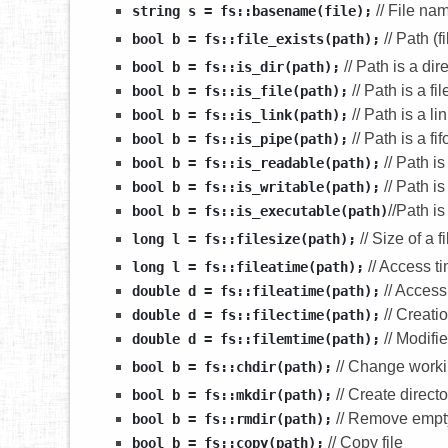
// File na
string s = fs::basename(file);
// Path (fi
bool b = fs::file_exists(path);
// Path is a dir
bool b = fs::is_dir(path);
// Path is a fil
bool b = fs::is_file(path);
// Path is a li
bool b = fs::is_link(path);
// Path is a fi
bool b = fs::is_pipe(path);
// Path i
bool b = fs::is_readable(path);
// Path is
bool b = fs::is_writable(path);
//Path i
bool b = fs::is_executable(path)
// Size of a f
long l = fs::filesize(path);
// Access t
long l = fs::fileatime(path);
// Access
double d = fs::fileatime(path);
// Creati
double d = fs::filectime(path);
// Modifi
double d = fs::filemtime(path);
// Change worki
bool b = fs::chdir(path);
// Create directo
bool b = fs::mkdir(path);
// Remove empty
bool b = fs::rmdir(path);
// Copy file
bool b = fs::copy(path);