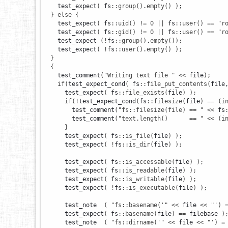
    test_expect
(
 fs
::
group
(
)
.
empty
(
)
)
;
}
else
{
    test_expect
(
 fs
::
uid
(
)
!
=
0
||
 fs
::
user
(
)
==
"r
    test_expect
(
 fs
::
gid
(
)
!
=
0
||
 fs
::
user
(
)
==
"r
    test_expect 
(
!
fs
::
group
(
)
.
empty
(
)
)
;
    test_expect
(
!
fs
::
user
(
)
.
empty
(
)
)
;
}
{
    test_comment
(
"Writing text file "
<<
 file
)
;
if
(
test_expect_cond
(
 fs
::
file_put_contents
(
file
      test_expect
(
 fs
::
file_exists
(
file
)
)
;
if
(
!
test_expect_cond
(
fs
::
filesize
(
file
)
==
(
i
        test_comment
(
"fs::filesize(file) == "
<<
 fs
        test_comment
(
"text.length()      == "
<<
(
i
}
      test_expect
(
 fs
::
is_file
(
file
)
)
;
      test_expect
(
!
fs
::
is_dir
(
file
)
)
;
      test_expect
(
 fs
::
is_accessable
(
file
)
)
;
      test_expect
(
 fs
::
is_readable
(
file
)
)
;
      test_expect
(
 fs
::
is_writable
(
file
)
)
;
      test_expect
(
!
fs
::
is_executable
(
file
)
)
;
      test_note  
(
"fs::basename('"
<<
 file 
<<
"') 
      test_expect
(
 fs
::
basename
(
file
)
==
 filebase 
)
      test_note  
(
"fs::dirname('"
<<
 file 
<<
"') =