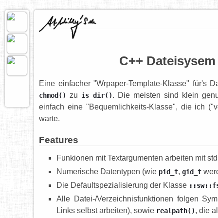
C++ Dateisysem
Eine einfacher "Wrpaper-Template-Klasse" für's D
zu
. Die meisten sind klein gen
chmod()
is_dir()
einfach eine "Bequemlichkeits-Klasse", die ich ("
warte.
Features
Funkionen mit Textargumenten arbeiten mit std:
Numerische Datentypen (wie
,
wer
pid_t
gid_t
Die Defaultspezialisierung der Klasse
::sw::f
Alle Datei-/Verzeichnisfunktionen folgen Sy
Links selbst arbeiten), sowie
, die a
realpath()