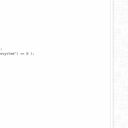
)
;
lesystem"
)
==
0
)
;