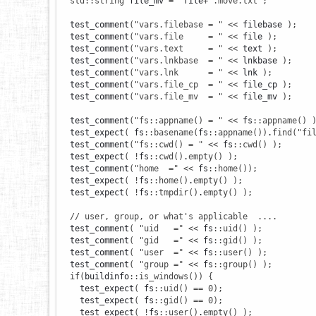
std
::
string
 file_mv 
=
  file
+
".move.txt"
;
  test_comment
(
"vars.filebase = "
<<
 filebase 
)
;
  test_comment
(
"vars.file     = "
<<
 file 
)
;
  test_comment
(
"vars.text     = "
<<
 text 
)
;
  test_comment
(
"vars.lnkbase  = "
<<
 lnkbase 
)
;
  test_comment
(
"vars.lnk      = "
<<
 lnk 
)
;
  test_comment
(
"vars.file_cp  = "
<<
 file_cp 
)
;
  test_comment
(
"vars.file_mv  = "
<<
 file_mv 
)
;
  test_comment
(
"fs::appname() = "
<<
 fs
::
appname
(
)
  test_expect
(
 fs
::
basename
(
fs
::
appname
(
)
)
.
find
(
"fi
  test_comment
(
"fs::cwd() = "
<<
 fs
::
cwd
(
)
)
;
  test_expect
(
!
fs
::
cwd
(
)
.
empty
(
)
)
;
  test_comment
(
"home  ="
<<
 fs
::
home
(
)
)
;
  test_expect
(
!
fs
::
home
(
)
.
empty
(
)
)
;
  test_expect
(
!
fs
::
tmpdir
(
)
.
empty
(
)
)
;
// user, group, or what's applicable  ....
  test_comment
(
"uid   ="
<<
 fs
::
uid
(
)
)
;
  test_comment
(
"gid   ="
<<
 fs
::
gid
(
)
)
;
  test_comment
(
"user  ="
<<
 fs
::
user
(
)
)
;
  test_comment
(
"group ="
<<
 fs
::
group
(
)
)
;
if
(
buildinfo
::
is_windows
(
)
)
{
    test_expect
(
 fs
::
uid
(
)
==
0
)
;
    test_expect
(
 fs
::
gid
(
)
==
0
)
;
    test_expect
(
!
fs
::
user
(
)
.
empty
(
)
)
;