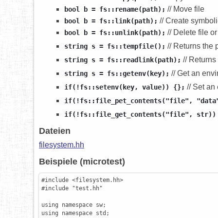
// Move file
bool b = fs::rename(path);
// Create symboli
bool b = fs::link(path);
// Delete file or
bool b = fs::unlink(path);
// Returns the p
string s = fs::tempfile();
// Returns 
string s = fs::readlink(path);
// Get an env
string s = fs::getenv(key);
// Set an
if(!fs::setenv(key, value)) {};
if(!fs::file_pet_contents("file", "data
if(!fs::file_get_contents("file", str))
Dateien
filesystem.hh
Beispiele (microtest)
#include <filesystem.hh>
#include "test.hh"
using
namespace
sw
;
using
namespace
std
;