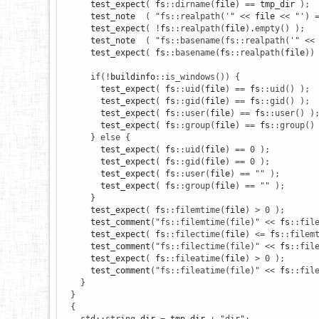
      test_expect
(
 fs
::
dirname
(
file
)
==
 tmp_dir 
)
;
      test_note  
(
"fs::realpath('"
<<
 file 
<<
"') 
      test_expect
(
!
fs
::
realpath
(
file
)
.
empty
(
)
)
;
      test_note  
(
"fs::basename(fs::realpath('"
<<
      test_expect
(
 fs
::
basename
(
fs
::
realpath
(
file
)
)
if
(
!
buildinfo
::
is_windows
(
)
)
{
        test_expect
(
 fs
::
uid
(
file
)
==
 fs
::
uid
(
)
)
;
        test_expect
(
 fs
::
gid
(
file
)
==
 fs
::
gid
(
)
)
;
        test_expect
(
 fs
::
user
(
file
)
==
 fs
::
user
(
)
)
        test_expect
(
 fs
::
group
(
file
)
==
 fs
::
group
(
)
}
else
{
        test_expect
(
 fs
::
uid
(
file
)
==
0
)
;
        test_expect
(
 fs
::
gid
(
file
)
==
0
)
;
        test_expect
(
 fs
::
user
(
file
)
==
""
)
;
        test_expect
(
 fs
::
group
(
file
)
==
""
)
;
}
      test_expect
(
 fs
::
filemtime
(
file
)
>
0
)
;
      test_comment
(
"fs::filemtime(file)"
<<
 fs
::
fil
      test_expect
(
 fs
::
filectime
(
file
)
<=
 fs
::
filem
      test_comment
(
"fs::filectime(file)"
<<
 fs
::
fil
      test_expect
(
 fs
::
fileatime
(
file
)
>
0
)
;
      test_comment
(
"fs::fileatime(file)"
<<
 fs
::
fil
}
}
{