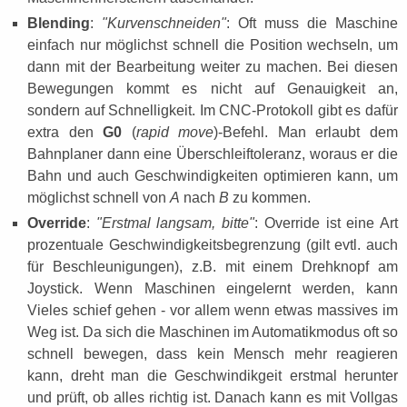
Blending
:
"Kurvenschneiden"
: Oft muss die Maschine
einfach nur möglichst schnell die Position wechseln, um
dann mit der Bearbeitung weiter zu machen. Bei diesen
Bewegungen kommt es nicht auf Genauigkeit an,
sondern auf Schnelligkeit. Im CNC-Protokoll gibt es dafür
extra den
G0
(
rapid move
)-Befehl. Man erlaubt dem
Bahnplaner dann eine Überschleiftoleranz, woraus er die
Bahn und auch Geschwindigkeiten optimieren kann, um
möglichst schnell von
A
nach
B
zu kommen.
Override
:
"Erstmal langsam, bitte"
: Override ist eine Art
prozentuale Geschwindigkeitsbegrenzung (gilt evtl. auch
für Beschleunigungen), z.B. mit einem Drehknopf am
Joystick. Wenn Maschinen eingelernt werden, kann
Vieles schief gehen - vor allem wenn etwas massives im
Weg ist. Da sich die Maschinen im Automatikmodus oft so
schnell bewegen, dass kein Mensch mehr reagieren
kann, dreht man die Geschwindikgeit erstmal herunter
und prüft, ob alles richtig ist. Danach kann es mit Vollgas