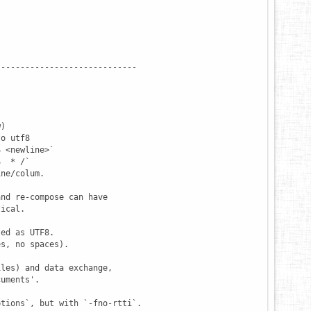
----------------------------

)

o utf8

 <newline>`

  * /`

ne/colum.

nd re-compose can have

ical.

ed as UTF8.

s, no spaces).

les) and data exchange,

uments'.

tions`, but with `-fno-rtti`.
