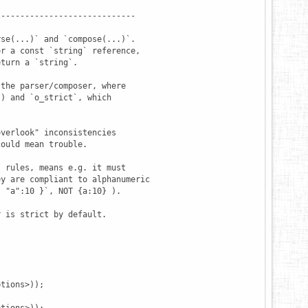
----------------------------

se(...)` and `compose(...)`.

r a const `string` reference,

turn a `string`.

the parser/composer, where

) and `o_strict`, which

verlook" inconsistencies

ould mean trouble.

 rules, means e.g. it must

y are compliant to alphanumeric

 "a":10 }`, NOT {a:10} ).

 is strict by default.

tions>));
