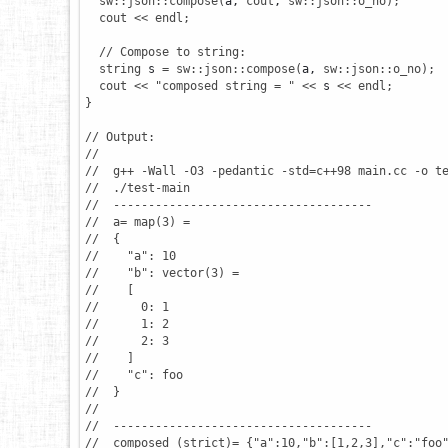
sw
::
json
::
compose
(
a, 
cout
, 
sw
::
json
::
o_no
)
;
cout
<<
endl
;
// Compose to string:
string
 s 
=
sw
::
json
::
compose
(
a, 
sw
::
json
::
o_no
)
;
cout
<<
"composed string = "
<<
 s 
<<
endl
;
}
// Output:
//
//  g++ -Wall -O3 -pedantic -std=c++98 main.cc -o t
//  ./test-main
//  -------------------------------------
//  a= map(3) =
//  {
//    "a": 10
//    "b": vector(3) =
//    [
//      0: 1
//      1: 2
//      2: 3
//    ]
//    "c": foo
//  }
//
//  -------------------------------------
//  composed (strict)= {"a":10,"b":[1,2,3],"c":"foo