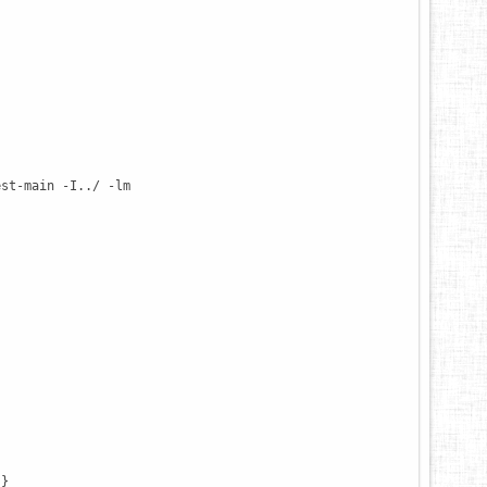
est-main -I../ -lm
"}