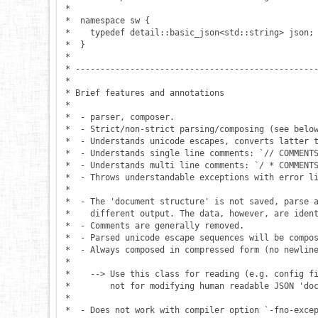
 *

 *  namespace sw {

 *    typedef detail::basic_json<std::string> json;

 *  }

 *

 * -------------------------------------------------
 *

 * Brief features and annotations

 *

 *  - parser, composer.

 *  - Strict/non-strict parsing/composing (see below
 *  - Understands unicode escapes, converts latter t
 *  - Understands single line comments: `// COMMENTS
 *  - Understands multi line comments: `/ * COMMENTS
 *  - Throws understandable exceptions with error li
 *

 *  - The 'document structure' is not saved, parse a
 *    different output. The data, however, are ident
 *  - Comments are generally removed.

 *  - Parsed unicode escape sequences will be compos
 *  - Always composed in compressed form (no newline
 *

 *    --> Use this class for reading (e.g. config fi
 *        not for modifying human readable JSON 'doc
 *

 *  - Does not work with compiler option `-fno-excep