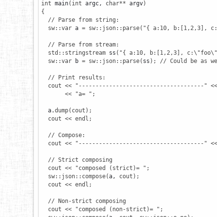
int
 main
(
int
 argc, 
char
**
 argv
)
{
// Parse from string:
sw
::
var
 a 
=
sw
::
json
::
parse
(
"{ a:10, b:[1,2,3], c
// Parse from stream:
std
::
stringstream
 ss
(
"{ a:10, b:[1,2,3], c:
\"
foo
\
sw
::
var
 b 
=
sw
::
json
::
parse
(
ss
)
;
// Could be as w
// Print results:
cout
<<
"-------------------------------------"
<
<<
"a= "
;
  a.
dump
(
cout
)
;
cout
<<
endl
;
// Compose:
cout
<<
"-------------------------------------"
<
// Strict composing
cout
<<
"composed (strict)= "
;
sw
::
json
::
compose
(
a, 
cout
)
;
cout
<<
endl
;
// Non-strict composing
cout
<<
"composed (non-strict)= "
;