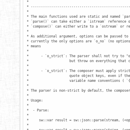
 *

 * -------------------------------------------------
 *

 * The main functions used are static and named `par
 * `parse()` can take either a `istream` reference o
 * `compose()` can either write to a `ostream` or re
 *

 * As additional argument, options can be passed to 
 * currently the only options are `o_no` (no options
 * means

 *

 *      - `o_strict`: The parser shall not try to "o
 *                    but throw on everything that c
 *

 *      - `o_strict`: The composer must apply strict
 *                    quote object keys, even if the
 *                    variable name conventions ( `{
 *

 * The parser is non-strict by default, the composer
 *

 * Usage:

 *

 *  - Parse:

 *

 *     sw::var result = sw::json::parse(stream, (<op
 *
