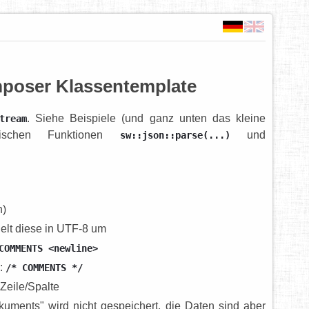
poser Klassentemplate
. Siehe Beispiele (und ganz unten das kleine
tream
tischen Funktionen
und
sw::json::parse(...)
n)
lt diese in UTF-8 um
COMMENTS <newline>
e:
/* COMMENTS */
Zeile/Spalte
uments" wird nicht gespeichert, die Daten sind aber