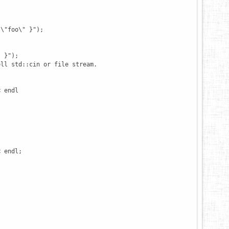
:
\"
foo
\"
 }"
)
;
"
 }"
)
;
ell std::cin or file stream.
<
endl
<
endl
;