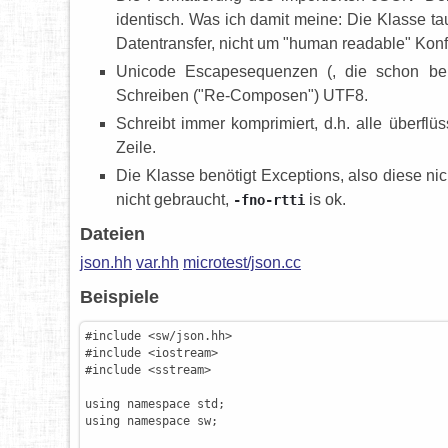
identisch. Was ich damit meine: Die Klasse t
Datentransfer, nicht um "human readable" Konfi
Unicode Escapesequenzen (, die schon be
Schreiben ("Re-Composen") UTF8.
Schreibt immer komprimiert, d.h. alle überflü
Zeile.
Die Klasse benötigt Exceptions, also diese nic
nicht gebraucht,
is ok.
-fno-rtti
Dateien
json.hh
var.hh
microtest/json.cc
Beispiele
#include <sw/json.hh>
#include <iostream>
#include <sstream>
using
namespace
std
;
using
namespace
sw
;