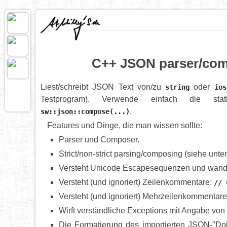
C++ JSON parser/com
Liest/schreibt JSON Text von/zu
oder
string
ios
Testprogram). Verwende einfach die sta
.
sw::json::compose(...)
Features und Dinge, die man wissen sollte:
Parser und Composer.
Strict/non-strict parsing/composing (siehe unte
Versteht Unicode Escapesequenzen und wande
Versteht (und ignoriert) Zeilenkommentare:
// 
Versteht (und ignoriert) Mehrzeilenkommentar
Wirft verständliche Exceptions mit Angabe von 
Die Formatierung des importierten JSON-"Dok