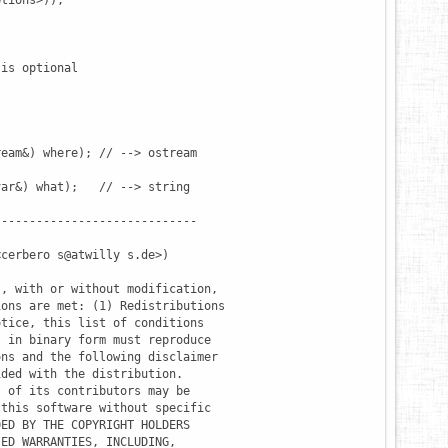
tions>));

is optional

eam&) where); // --> ostream

ar&) what);   // --> string

----------------------------

cerbero s@atwilly s.de>)

, with or without modification,

ons are met: (1) Redistributions

tice, this list of conditions

 in binary form must reproduce

ns and the following disclaimer

ded with the distribution.

 of its contributors may be

this software without specific

ED BY THE COPYRIGHT HOLDERS

ED WARRANTIES, INCLUDING,
