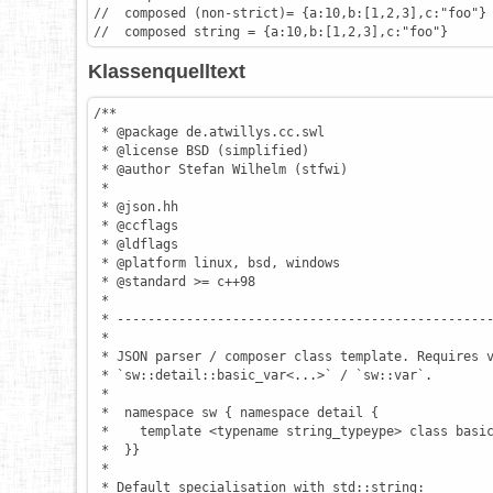
//  composed (non-strict)= {a:10,b:[1,2,3],c:"foo"}
//  composed string = {a:10,b:[1,2,3],c:"foo"}
Klassenquelltext
/**

 * @package de.atwillys.cc.swl

 * @license BSD (simplified)

 * @author Stefan Wilhelm (stfwi)

 *

 * @json.hh

 * @ccflags

 * @ldflags

 * @platform linux, bsd, windows

 * @standard >= c++98

 *

 * -------------------------------------------------
 *

 * JSON parser / composer class template. Requires v
 * `sw::detail::basic_var<...>` / `sw::var`.

 *

 *  namespace sw { namespace detail {

 *    template <typename string_typeype> class basic
 *  }}

 *

 * Default specialisation with std::string:
