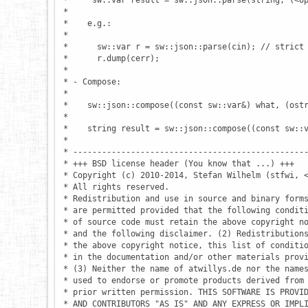
 *     sw::var result = sw::json::parse(string, (<op
 *

 *    e.g.:

 *

 *      sw::var r = sw::json::parse(cin); // strict 
 *      r.dump(cerr);

 *

 * - Compose:

 *

 *    sw::json::compose((const sw::var&) what, (ostr
 *

 *    string result = sw::json::compose((const sw::v
 *

 * -------------------------------------------------
 * +++ BSD license header (You know that ...) +++

 * Copyright (c) 2010-2014, Stefan Wilhelm (stfwi, <
 * All rights reserved.

 * Redistribution and use in source and binary forms
 * are permitted provided that the following conditi
 * of source code must retain the above copyright no
 * and the following disclaimer. (2) Redistributions
 * the above copyright notice, this list of conditio
 * in the documentation and/or other materials provi
 * (3) Neither the name of atwillys.de nor the names
 * used to endorse or promote products derived from 
 * prior written permission. THIS SOFTWARE IS PROVID
 * AND CONTRIBUTORS "AS IS" AND ANY EXPRESS OR IMPLI